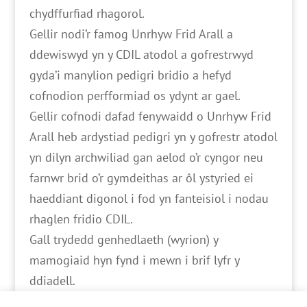
chydffurfiad rhagorol.
Gellir nodi’r famog Unrhyw Frid Arall a
ddewiswyd yn y CDIL atodol a gofrestrwyd
gyda’i manylion pedigri bridio a hefyd
cofnodion perfformiad os ydynt ar gael.
Gellir cofnodi dafad fenywaidd o Unrhyw Frid
Arall heb ardystiad pedigri yn y gofrestr atodol
yn dilyn archwiliad gan aelod o’r cyngor neu
farnwr brid o’r gymdeithas ar ôl ystyried ei
haeddiant digonol i fod yn fanteisiol i nodau
rhaglen fridio CDIL.
Gall trydedd genhedlaeth (wyrion) y
mamogiaid hyn fynd i mewn i brif lyfr y
ddiadell.