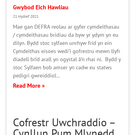
Gwybod Eich Hawliau
21 Hydref 2021
Mae gan DEFRA reolau ar gyfer cymdeithasau
/ cymdeithasau bridiau da byw yr ydym yn eu
dilyn. Bydd stoc sylfaen unrhyw frid yn ein
Cymdeithas eisoes wedi’i gofrestru mewn llyfr
diadell brîd arall yn ogystal â’n rhai ni. Bydd y
stoc Sylfaen bob amser yn cadw eu statws
pedigri gwreiddiol…
Read More »
Cofrestr Uwchraddio –
Cynllun Pum Mlynedd