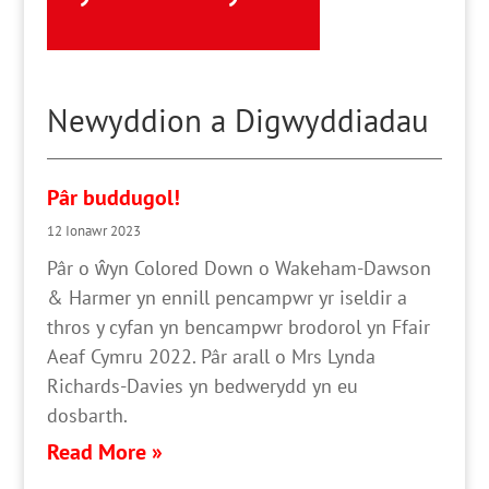
Newyddion a Digwyddiadau
Pâr buddugol!
12 Ionawr 2023
Pâr o ŵyn Colored Down o Wakeham-Dawson
& Harmer yn ennill pencampwr yr iseldir a
thros y cyfan yn bencampwr brodorol yn Ffair
Aeaf Cymru 2022. Pâr arall o Mrs Lynda
Richards-Davies yn bedwerydd yn eu
dosbarth.
Read More »