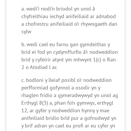
wedi’i nodi’n briodol yn unol â
chyfreithiau iechyd anifeiliaid ar adnabod
a chofrestru anifeiliaid o’r rhywogaeth dan
sylw
wedi cael eu farnu gan gymdeithas y
brid ei fod yn cydymffurfio â’r nodweddion
brid y cyfeirir atynt ym mhwynt 1(c) o Ran
2 o Atodiad l ac
bodloni y lleiaf posibl o’r nodweddion
perfformiad gofynnol a osodir yn y
rhaglen fridio a gymeradwywyd yn unol ag
Erthygl 8(3) a, phan fo’n gymwys, erthygl
12, ar gyfer y nodweddion hynny y mae
anifeiliaid bridio brîd pur a gofnodwyd yn
y brif adran yn cael eu profi ar eu cyfer yn