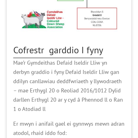
Cofrestr garddio I fyny
Mae’r Gymdeithas Defaid Iseldir Lliw yn
derbyn graddio i fyny Defaid Iseldir Lliw gan
ddilyn canllawiau deddfwriaeth y llywodraeth
– mae Erthygl 20 o Reoliad 2016/1012 Dylid
darllen Erthygl 20 ar y cyd â Phennod ll o Ran
1 o Atodiad ll
Er mwyn i anifail gael ei gynnwys mewn adran
atodol, rhaid iddo fod: