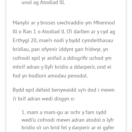
unol ag Atodiad lll.
Manylir ar y broses uwchraddio ym Mhennod
lll o Ran 1 o Atodiad ll. O’i darllen ar y cyd ag
Erthygl 20, mae’n nodi y bydd cymdeithasau
bridiau, pan ofynnir iddynt gan fridwyr, yn
cofnodi epil yr anifail a ddisgrifir uchod ym
mhrif adran y llyfr bridio a ddarperir, ond ei
fod yn bodloni amodau penodol.
Bydd epil defaid benywaidd sy’n dod i mewn
i’r brif adran wedi disgyn o:
mam a mam-gu ar ochr y fam sydd
wedi’u cofnodi mewn adran atodol o lyfr
bridio o’r un brid fel y darperir ar ei gyfer