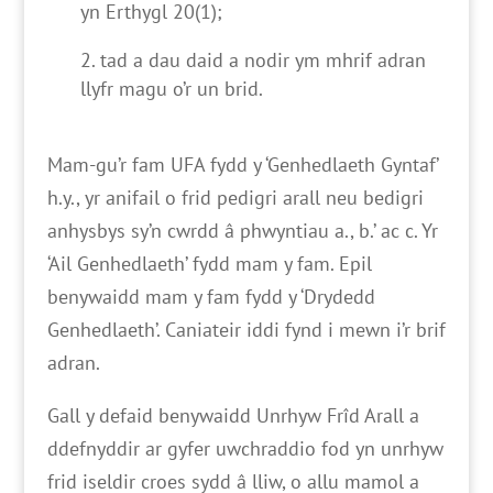
yn Erthygl 20(1);
tad a dau daid a nodir ym mhrif adran
llyfr magu o’r un brid.
Mam-gu’r fam UFA fydd y ‘Genhedlaeth Gyntaf’
h.y., yr anifail o frid pedigri arall neu bedigri
anhysbys sy’n cwrdd â phwyntiau a., b.’ ac c. Yr
‘Ail Genhedlaeth’ fydd mam y fam. Epil
benywaidd mam y fam fydd y ‘Drydedd
Genhedlaeth’. Caniateir iddi fynd i mewn i’r brif
adran.
Gall y defaid benywaidd Unrhyw Frîd Arall a
ddefnyddir ar gyfer uwchraddio fod yn unrhyw
frid iseldir croes sydd â lliw, o allu mamol a