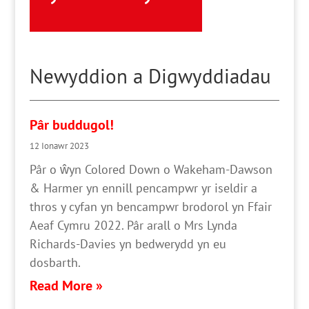
Newyddion a Digwyddiadau
Pâr buddugol!
12 Ionawr 2023
Pâr o ŵyn Colored Down o Wakeham-Dawson
& Harmer yn ennill pencampwr yr iseldir a
thros y cyfan yn bencampwr brodorol yn Ffair
Aeaf Cymru 2022. Pâr arall o Mrs Lynda
Richards-Davies yn bedwerydd yn eu
dosbarth.
Read More »