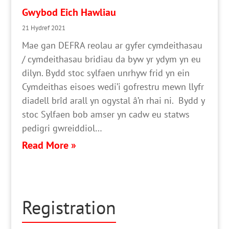
Gwybod Eich Hawliau
21 Hydref 2021
Mae gan DEFRA reolau ar gyfer cymdeithasau
/ cymdeithasau bridiau da byw yr ydym yn eu
dilyn. Bydd stoc sylfaen unrhyw frid yn ein
Cymdeithas eisoes wedi’i gofrestru mewn llyfr
diadell brîd arall yn ogystal â’n rhai ni. Bydd y
stoc Sylfaen bob amser yn cadw eu statws
pedigri gwreiddiol…
Read More »
Registration