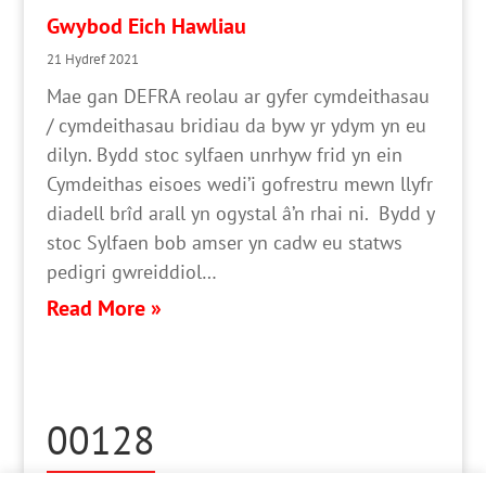
Gwybod Eich Hawliau
21 Hydref 2021
Mae gan DEFRA reolau ar gyfer cymdeithasau
/ cymdeithasau bridiau da byw yr ydym yn eu
dilyn. Bydd stoc sylfaen unrhyw frid yn ein
Cymdeithas eisoes wedi’i gofrestru mewn llyfr
diadell brîd arall yn ogystal â’n rhai ni. Bydd y
stoc Sylfaen bob amser yn cadw eu statws
pedigri gwreiddiol…
Read More »
00128