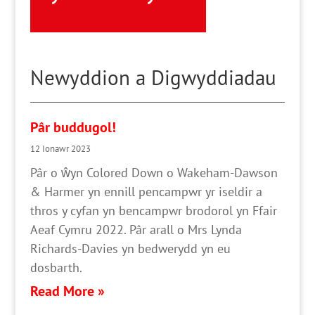
Newyddion a Digwyddiadau
Pâr buddugol!
12 Ionawr 2023
Pâr o ŵyn Colored Down o Wakeham-Dawson
& Harmer yn ennill pencampwr yr iseldir a
thros y cyfan yn bencampwr brodorol yn Ffair
Aeaf Cymru 2022. Pâr arall o Mrs Lynda
Richards-Davies yn bedwerydd yn eu
dosbarth.
Read More »